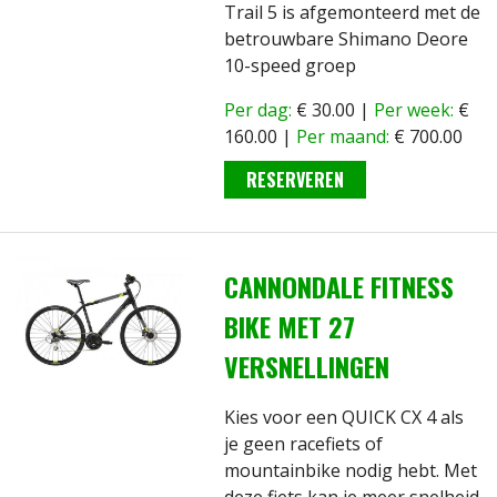
Trail 5 is afgemonteerd met de
betrouwbare Shimano Deore
10-speed groep
Per dag:
€ 30.00 |
Per week:
€
160.00 |
Per maand:
€ 700.00
RESERVEREN
CANNONDALE FITNESS
BIKE MET 27
VERSNELLINGEN
Kies voor een QUICK CX 4 als
je geen racefiets of
mountainbike nodig hebt. Met
deze fiets kan je meer snelheid