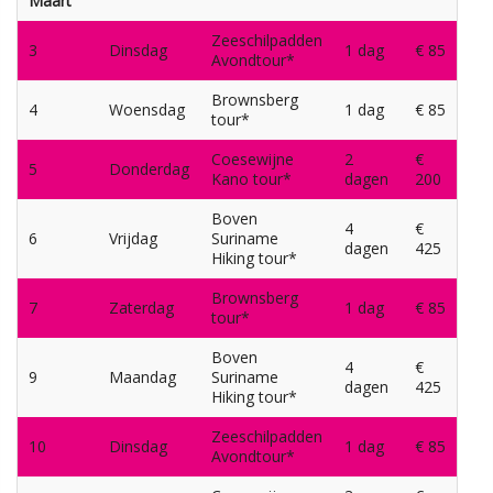
Maart
Zeeschilpadden
3
Dinsdag
1 dag
€ 85
Avondtour*
Brownsberg
4
Woensdag
1 dag
€ 85
tour*
Coesewijne
2
€
5
Donderdag
Kano tour*
dagen
200
Boven
4
€
6
Vrijdag
Suriname
dagen
425
Hiking tour*
Brownsberg
7
Zaterdag
1 dag
€ 85
tour*
Boven
4
€
9
Maandag
Suriname
dagen
425
Hiking tour*
Zeeschilpadden
10
Dinsdag
1 dag
€ 85
Avondtour*