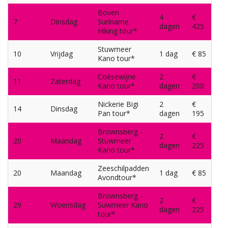
Boven
4
€
7
Dinsdag
Suriname
dagen
425
Hiking tour*
Stuwmeer
10
Vrijdag
1 dag
€ 85
Kano tour*
Coesewijne
2
€
11
Zaterdag
Kano tour*
dagen
200
Nickerie Bigi
2
€
14
Dinsdag
Pan tour*
dagen
195
Brownsberg -
2
€
20
Maandag
Stuwmeer
dagen
225
Kano tour*
Zeeschilpadden
20
Maandag
1 dag
€ 85
Avondtour*
Brownsberg -
2
€
29
Woensdag
Suwmeer Kano
dagen
225
tour*