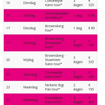
Coesewijne
3
€
10
Dinsdag
Kano tour*
dagen
325
Zeeschilpadden
15
Zondag
1 dag
€ 85
Avondtour*
Brownsberg
17
Dinsdag
1 dag
€ 85
tour*
Brownsberg
2
€
17
Dinsdag
Stoneiland
dagen
180
tour*
Brownsberg -
3
€
20
Vrijdag
Stuwmeer
dagen
325
Kano tour*
Coesewijne
2
€
21
Zaterdag
Kano tour*
dagen
200
Nickerie Bigi
2
€
23
Maandag
Pan tour*
dagen
195
Coesewijne
2
€
23
Maandag
Kano tour*
dagen
200