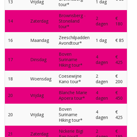
13
Vrijdag
1 dag
tour*
Brownsberg -
2
€
14
Zaterdag
Stoneiland
dagen
180
tour*
Zeeschilpadden
16
Maandag
1 dag
€ 85
Avondtour*
Boven
4
€
17
Dinsdag
Suriname
dagen
425
Hiking tour*
Coesewijne
2
€
18
Woensdag
Kano tour*
dagen
200
Blanche Marie
4
€
20
Vrijdag
Apoera tour*
dagen
450
Boven
4
€
20
Vrijdag
Suriname
dagen
425
Hiking tour*
Nickerie Bigi
2
€
21
Zaterdag
Pan tour*
dagen
195