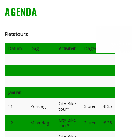
AGENDA
Fietstours
Datum
Dag
Activiteit
Dagen
Prijs
Januari
City Bike
11
Zondag
3 uren
€ 35
tour*
City Bike
12
Maandag
3 uren
€ 35
tour*
City Bike