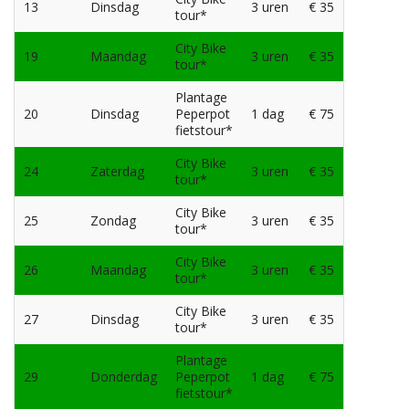
13
Dinsdag
3 uren
€ 35
tour*
City Bike
19
Maandag
3 uren
€ 35
tour*
Plantage
20
Dinsdag
Peperpot
1 dag
€ 75
fietstour*
City Bike
24
Zaterdag
3 uren
€ 35
tour*
City Bike
25
Zondag
3 uren
€ 35
tour*
City Bike
26
Maandag
3 uren
€ 35
tour*
City Bike
27
Dinsdag
3 uren
€ 35
tour*
Plantage
29
Donderdag
Peperpot
1 dag
€ 75
fietstour*