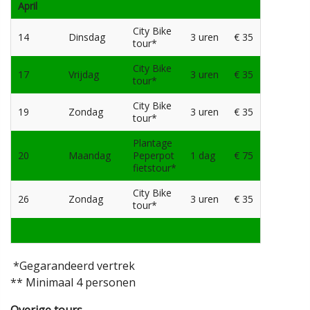
April
City Bike
14
Dinsdag
3 uren
€ 35
tour*
City Bike
17
Vrijdag
3 uren
€ 35
tour*
City Bike
19
Zondag
3 uren
€ 35
tour*
Plantage
20
Maandag
Peperpot
1 dag
€ 75
fietstour*
City Bike
26
Zondag
3 uren
€ 35
tour*
*Gegarandeerd vertrek
** Minimaal 4 personen
Overige tours