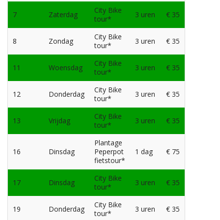
City Bike
7
Zaterdag
3 uren
€ 35
tour*
City Bike
8
Zondag
3 uren
€ 35
tour*
City Bike
11
Woensdag
3 uren
€ 35
tour*
City Bike
12
Donderdag
3 uren
€ 35
tour*
City Bike
13
Vrijdag
3 uren
€ 35
tour*
Plantage
16
Dinsdag
Peperpot
1 dag
€ 75
fietstour*
City Bike
17
Dinsdag
3 uren
€ 35
tour*
City Bike
19
Donderdag
3 uren
€ 35
tour*