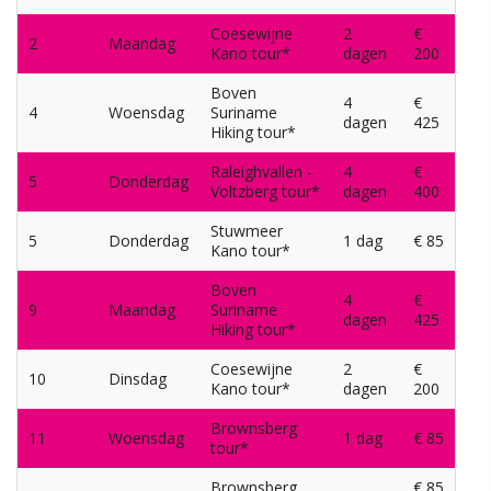
Coesewijne
2
€
2
Maandag
Kano tour*
dagen
200
Boven
4
€
4
Woensdag
Suriname
dagen
425
Hiking tour*
Raleighvallen -
4
€
5
Donderdag
Voltzberg tour*
dagen
400
Stuwmeer
5
Donderdag
1 dag
€ 85
Kano tour*
Boven
4
€
9
Maandag
Suriname
dagen
425
Hiking tour*
Coesewijne
2
€
10
Dinsdag
Kano tour*
dagen
200
Brownsberg
11
Woensdag
1 dag
€ 85
tour*
Brownsberg
€ 85