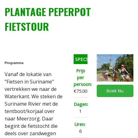
PLANTAGE PEPERPOT
FIETSTOUR
SPECS
Programma
Prijs
Vanaf de lokatie van
per
"Fietsen in Suriname"
persoon:
vertrekken we naar de
€75.00
Boek Nu
Waterkant. We steken de
Suriname Rivier met de
Dagen:
tentboot/korjaal over
1
naar Meerzorg. Daar
Uren:
begint de fietstocht die
6
deels over zandwegen