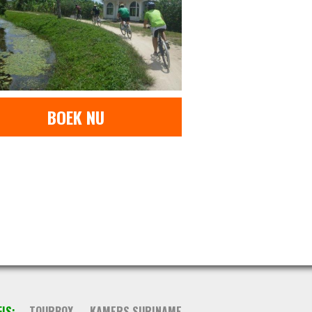
BOEK NU
IS:
TOURBOX
KAMERS SURINAME