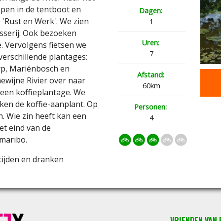
pen in de tentboot en
Dagen:
'Rust en Werk'. We zien
1
isserij. Ook bezoeken
Uren:
. Vervolgens fietsen we
7
verschillende plantages:
rp, Mariénbosch en
Afstand:
wijne Rivier over naar
60km
s een koffieplantage. We
ken de koffie-aanplant. Op
Personen:
. Wie zin heeft kan een
4
et eind van de
maribo.
tijden en dranken
VRIENDEN VAN F