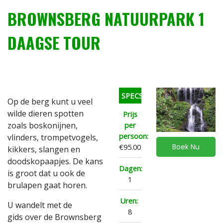
BROWNSBERG NATUURPARK 1
DAAGSE TOUR
SPECS
Op de berg kunt u veel
wilde dieren spotten
Prijs
zoals boskonijnen,
per
persoon:
vlinders, trompetvogels,
€95.00
Boek Nu
kikkers, slangen en
doodskopaapjes. De kans
Dagen:
is groot dat u ook de
1
brulapen gaat horen.
Uren:
U wandelt met de
8
gids over de Brownsberg