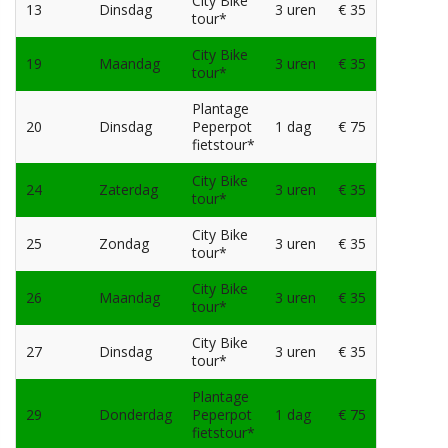
City Bike
13
Dinsdag
3 uren
€ 35
tour*
City Bike
19
Maandag
3 uren
€ 35
tour*
Plantage
20
Dinsdag
Peperpot
1 dag
€ 75
fietstour*
City Bike
24
Zaterdag
3 uren
€ 35
tour*
City Bike
25
Zondag
3 uren
€ 35
tour*
City Bike
26
Maandag
3 uren
€ 35
tour*
City Bike
27
Dinsdag
3 uren
€ 35
tour*
Plantage
29
Donderdag
Peperpot
1 dag
€ 75
fietstour*