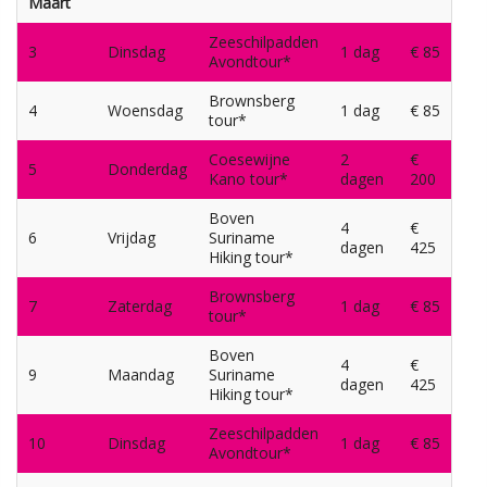
Maart
Zeeschilpadden
3
Dinsdag
1 dag
€ 85
Avondtour*
Brownsberg
4
Woensdag
1 dag
€ 85
tour*
Coesewijne
2
€
5
Donderdag
Kano tour*
dagen
200
Boven
4
€
6
Vrijdag
Suriname
dagen
425
Hiking tour*
Brownsberg
7
Zaterdag
1 dag
€ 85
tour*
Boven
4
€
9
Maandag
Suriname
dagen
425
Hiking tour*
Zeeschilpadden
10
Dinsdag
1 dag
€ 85
Avondtour*