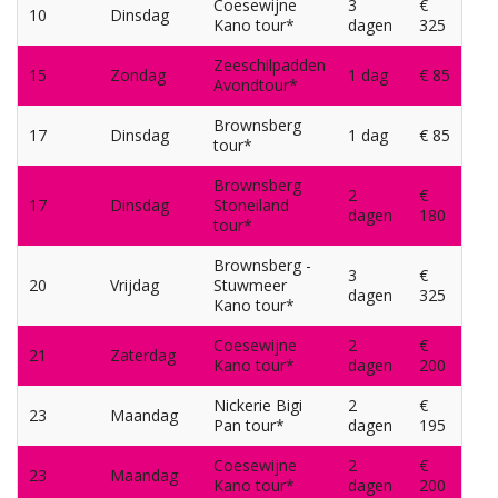
Coesewijne
3
€
10
Dinsdag
Kano tour*
dagen
325
Zeeschilpadden
15
Zondag
1 dag
€ 85
Avondtour*
Brownsberg
17
Dinsdag
1 dag
€ 85
tour*
Brownsberg
2
€
17
Dinsdag
Stoneiland
dagen
180
tour*
Brownsberg -
3
€
20
Vrijdag
Stuwmeer
dagen
325
Kano tour*
Coesewijne
2
€
21
Zaterdag
Kano tour*
dagen
200
Nickerie Bigi
2
€
23
Maandag
Pan tour*
dagen
195
Coesewijne
2
€
23
Maandag
Kano tour*
dagen
200