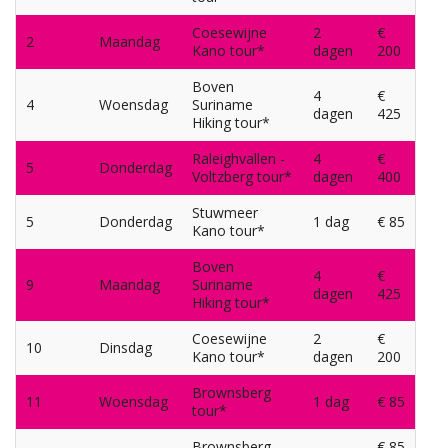
Coesewijne
2
€
2
Maandag
Kano tour*
dagen
200
Boven
4
€
4
Woensdag
Suriname
dagen
425
Hiking tour*
Raleighvallen -
4
€
5
Donderdag
Voltzberg tour*
dagen
400
Stuwmeer
5
Donderdag
1 dag
€ 85
Kano tour*
Boven
4
€
9
Maandag
Suriname
dagen
425
Hiking tour*
Coesewijne
2
€
10
Dinsdag
Kano tour*
dagen
200
Brownsberg
11
Woensdag
1 dag
€ 85
tour*
Brownsberg
€ 85