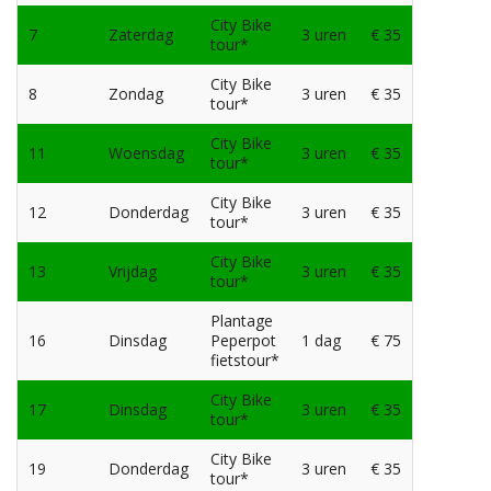
City Bike
7
Zaterdag
3 uren
€ 35
tour*
City Bike
8
Zondag
3 uren
€ 35
tour*
City Bike
11
Woensdag
3 uren
€ 35
tour*
City Bike
12
Donderdag
3 uren
€ 35
tour*
City Bike
13
Vrijdag
3 uren
€ 35
tour*
Plantage
16
Dinsdag
Peperpot
1 dag
€ 75
fietstour*
City Bike
17
Dinsdag
3 uren
€ 35
tour*
City Bike
19
Donderdag
3 uren
€ 35
tour*