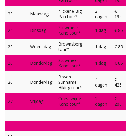
Pan tour*
dagen
195
Nickerie Bigi
2
€
23
Maandag
Pan tour*
dagen
195
Stuwmeer
24
Dinsdag
1 dag
€ 85
Kano tour*
Brownsberg
25
Woensdag
1 dag
€ 85
tour*
Stuwmeer
26
Donderdag
1 dag
€ 85
Kano tour*
Boven
4
€
26
Donderdag
Suriname
dagen
425
Hiking tour*
Coesewijne
2
€
27
Vrijdag
Kano tour*
dagen
200