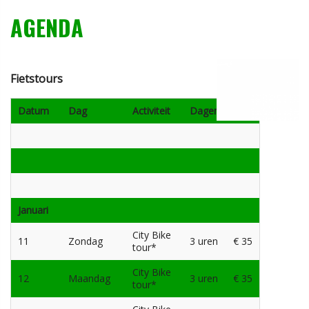
AGENDA
Fietstours
Datum
Dag
Activiteit
Dagen
Prijs
Januari
City Bike
11
Zondag
3 uren
€ 35
tour*
City Bike
12
Maandag
3 uren
€ 35
tour*