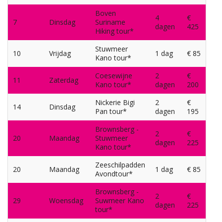
Boven
4
€
7
Dinsdag
Suriname
dagen
425
Hiking tour*
Stuwmeer
10
Vrijdag
1 dag
€ 85
Kano tour*
Coesewijne
2
€
11
Zaterdag
Kano tour*
dagen
200
Nickerie Bigi
2
€
14
Dinsdag
Pan tour*
dagen
195
Brownsberg -
2
€
20
Maandag
Stuwmeer
dagen
225
Kano tour*
Zeeschilpadden
20
Maandag
1 dag
€ 85
Avondtour*
Brownsberg -
2
€
29
Woensdag
Suwmeer Kano
dagen
225
tour*