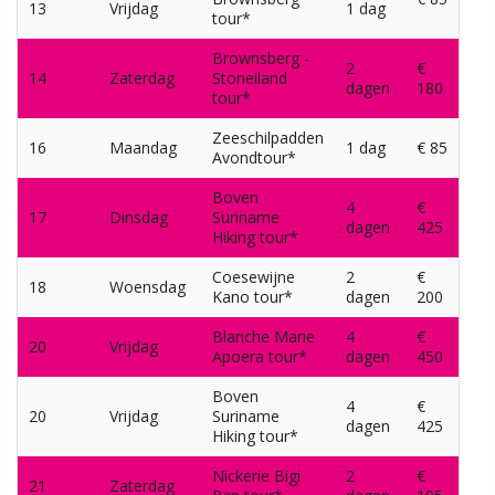
13
Vrijdag
1 dag
tour*
Brownsberg -
2
€
14
Zaterdag
Stoneiland
dagen
180
tour*
Zeeschilpadden
16
Maandag
1 dag
€ 85
Avondtour*
Boven
4
€
17
Dinsdag
Suriname
dagen
425
Hiking tour*
Coesewijne
2
€
18
Woensdag
Kano tour*
dagen
200
Blanche Marie
4
€
20
Vrijdag
Apoera tour*
dagen
450
Boven
4
€
20
Vrijdag
Suriname
dagen
425
Hiking tour*
Nickerie Bigi
2
€
21
Zaterdag