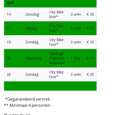
April
City Bike
14
Dinsdag
3 uren
€ 35
tour*
City Bike
17
Vrijdag
3 uren
€ 35
tour*
City Bike
19
Zondag
3 uren
€ 35
tour*
Plantage
20
Maandag
Peperpot
1 dag
€ 75
fietstour*
City Bike
26
Zondag
3 uren
€ 35
tour*
*Gegarandeerd vertrek
** Minimaal 4 personen